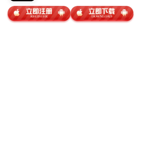
张帅有望创造生涯新历史。
全力奋战，力争再创里程碑
虽然从比分上看，本场比赛张帅的胜利可以说是兵不血刃，但对于这
位37岁的老将来说，从来没有轻松的胜利。
“（获胜）当然不能光靠比赛经验，如果只靠经验就能赢球那就太好
了。”赛后接受采访时，张帅坦言，“对手其实也打出了很高的水平，