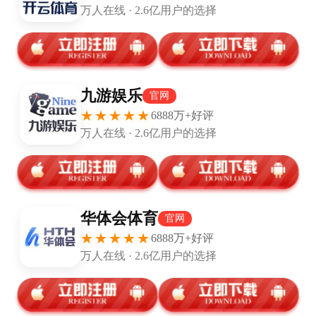
分心联赛未能以最佳阵出战 江原FC：也已做足准
备
57249
开云体育APP官网：点亮你日常的体育热情，数据
与热爱同行
49306
星空体育官网：在星海中追逐极致体育体验
44711
云开体育：云端让运动生长的新纪元
43077
热评文章
凯尔回应吉拉西转会巴萨传闻：目前球队双方没有