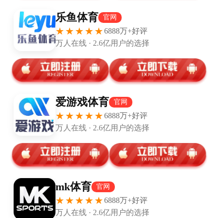
任何接触
0
星空体育官网：在星海中追逐极致体育体验
0
分心联赛未能以最佳阵出战 江原FC：也已做足准
备
0
云开体育：云端让运动生长的新纪元
0
开云体育APP官网：点亮你日常的体育热情，数据
与热爱同行
0