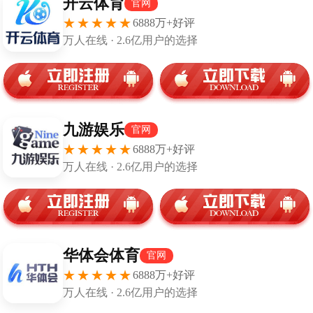
2026赛季CBA联赛常规赛第17轮，上海久事主场迎战北京北汽
鱼则是13胜3负，排在第三位。这场强强对话的比赛，也被视作第
赛