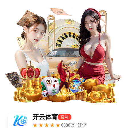
欢迎访问开云·体育(Kaiyun)官方网站_KAIYUNSPORTS
开云APP-帕托战前焦虑终成事实 怎不让人怀念
吴兴涵刘彬彬
频道：
德甲
日期：
2026-01-16
浏览：27203
体坛周报全媒体记者王晓瑞报道
记得有人说过，帕托是为亚冠而引进的。结果在首轮面对菲律宾卡雅
小试牛刀后，次轮对阵横滨水手，他的表现令人大失所望：出场20
分钟，0射门、0过人、0对抗、0抢断，只有5次触球和3脚传球。赛
后，就有球迷开玩笑称，难道帕托也患上了8号魔咒？