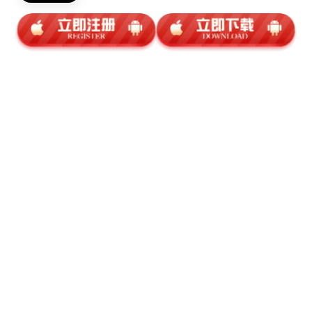
外援配置，早已无法与上一次参加亚冠（2019年）相提并论。其实
在夏季转会期，外界最期待的是泰山队购入一位10号位中场，为费
莱尼、克雷桑输送炮弹，但这在本质上，就与崔康熙的战略打法有所
冲突。对阵横滨水手的下半时，在变阵442之后，老崔把宝完全押在
莫伊塞斯身上，尽管他在此役一共送出5次关键传球，并完成2次射
门，但失误率也是令人汗颜，29次丢失球权位居全场第一。
上一篇：开云体育-国奥解析败因归咎三点：清楚日本很强没想到这么强
下一篇：开云APP-申花遭遇工体11连败 俱乐部与球迷风波刚平又起？
相关文章